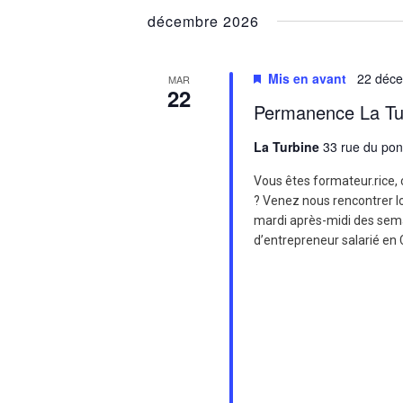
une
vues
décembre 2026
mot-
date.
clé.
Évènements
Mis en avant
22 déc
MAR
22
Permanence La Tu
La Turbine
33 rue du po
Vous êtes formateur.rice, c
? Venez nous rencontrer l
mardi après-midi des sema
d’entrepreneur salarié en 