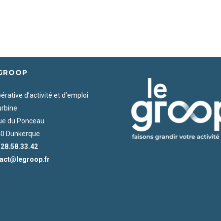
 GROOP
rative d’activité et d’emploi
urbine
rue du Ponceau
0 Dunkerque
.28.58.33.42
act@legroop.fr