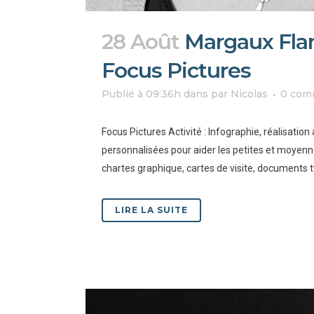
28 Août
Margaux Fla
Focus Pictures
Publié à 09:36h
dans
par
Nicolas
0 com
Focus Pictures Activité : Infographie, réalisati
personnalisées pour aider les petites et moyenne
chartes graphique, cartes de visite, documents typ
LIRE LA SUITE