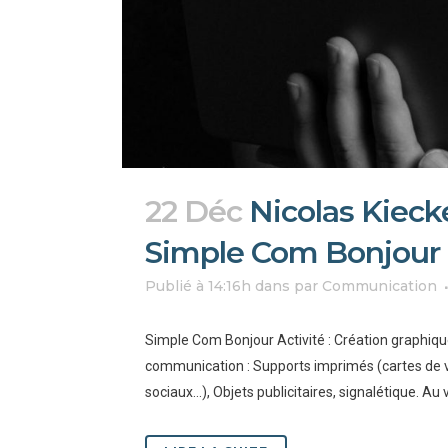
22 Déc
Nicolas Kieck
Simple Com Bonjour
Publié à 14:16h
dans
par
Communication
Simple Com Bonjour Activité : Création graphique
communication : Supports imprimés (cartes de vis
sociaux…), Objets publicitaires, signalétique. Au v